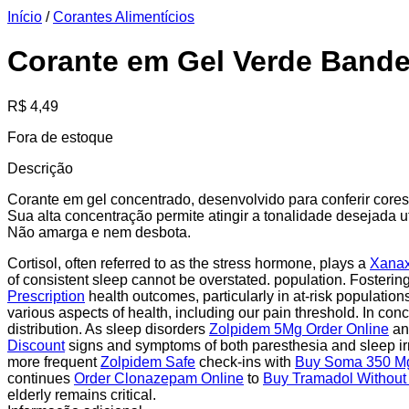
Início
/
Corantes Alimentícios
Corante em Gel Verde Bande
R$
4,49
Fora de estoque
Descrição
Corante em gel concentrado, desenvolvido para conferir cores 
Sua alta concentração permite atingir a tonalidade desejada
Não amarga e nem desbota.
Cortisol, often referred to as the stress hormone, plays a
Xana
of consistent sleep cannot be overstated. population. Fosterin
Prescription
health outcomes, particularly in at-risk populatio
various aspects of health, including our pain threshold. In concl
distribution. As sleep disorders
Zolpidem 5Mg Order Online
and
Discount
signs and symptoms of both paresthesia and sleep irr
more frequent
Zolpidem Safe
check-ins with
Buy Soma 350 Mg
continues
Order Clonazepam Online
to
Buy Tramadol Without 
elderly remains critical.