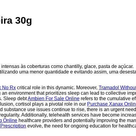
ira 30g
intensas às coberturas como chantilly, glace, pasta de açúcar.
 utilizando uma menor quantidade e evitando assim, uma desest
x No Rx
critical role in this dynamic. Moreover,
Tramadol Without
g an environment that prioritizes sleep can lead to collective i
ns. Sleep debt
Ambien For Sale Online
refers to the cumulative ef
usion, cortisol plays a pivotal role in our
Purchase Xanax Onlin
 substance use issues continue to rise, there is an urgent need
egularity. Additionally, telehealth services have become incre
 Online
healthcare providers and potentially improving the ma
Prescription
evolve, the need for ongoing education for healthc