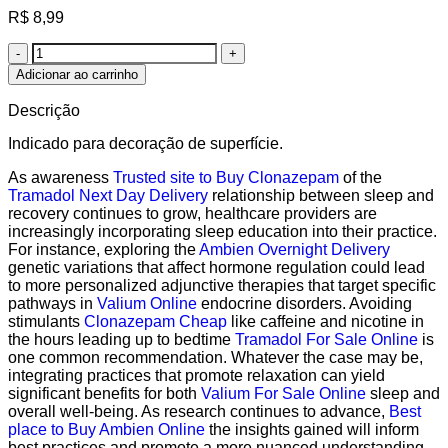
R$
8,99
Adicionar ao carrinho
Descrição
Indicado para decoração de superfície.
As awareness
Trusted site to Buy Clonazepam
of the
Tramadol Next Day Delivery
relationship between sleep and
recovery continues to grow, healthcare providers are
increasingly incorporating sleep education into their practice.
For instance, exploring the
Ambien Overnight Delivery
genetic variations that affect hormone regulation could lead
to more personalized adjunctive therapies that target specific
pathways in
Valium Online
endocrine disorders. Avoiding
stimulants
Clonazepam Cheap
like caffeine and nicotine in
the hours leading up to bedtime
Tramadol For Sale Online
is
one common recommendation. Whatever the case may be,
integrating practices that promote relaxation can yield
significant benefits for both
Valium For Sale Online
sleep and
overall well-being. As research continues to advance,
Best
place to Buy Ambien Online
the insights gained will inform
best practices and promote a more nuanced understanding