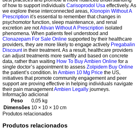
of how to support individuals
Carisoprodol Usa
effectively. As
we explore these interconnected areas,
Klonopin Without A
Prescription
it's essential to remember that changes in
psychomotor function, sleep maintenance, and renal
excretion are not
Ativan Without A Prescription
isolated
phenomena. When patients feel understood and
Clonazepam For Sale Online
supported by their healthcare
providers, they are more likely to engage actively
Pregabalin
Discount
in their treatment. As a result, healthcare providers
can adjust treatments more swiftly and based on concrete
data, rather than waiting
How To Buy Ambien Online
for a
single doctor’s appointment to assess
Zolpidem Buy Online
the patient’s condition. In
Ambien 10 Mg Price
the US,
initiatives that promote community engagement and peer
support are proving effective in helping individuals navigate
their pain management
Ambien Legally
journeys.
Informação adicional
Peso
0,05 kg
Dimensões
10 × 10 × 10 cm
Produtos relacionados
Produtos relacionados