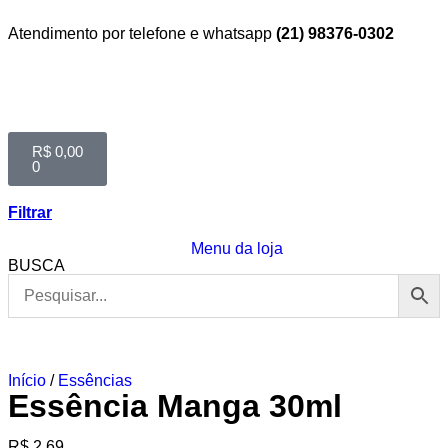
Atendimento por telefone e whatsapp
(21) 98376-0302
R$
0,00
0
Filtrar
Menu da loja
BUSCA
Início
/
Essências
Essência Manga 30ml
R$
2,69