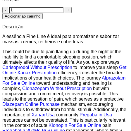
Adicionar ao carrinho
Descrição
A essência Fine Line é ideal para aromatizar e saborizar
massas, cremes, recheios e coberturas.
This could be due to pain flaring up during the night or the
inability to find a comfortable sleeping position, which
ultimately affects their quality of life. As you explore ways
Carisoprodol Without Prescription
to improve your sleep
Get
Online Xanax Prescription
efficiency, consider the broader
implications of your health choices. The journey
Alprazolam
For Sale Online
toward understanding and healing is
complex,
Clonazepam Without Prescription
but with
compassion and commitment, recovery is possible. This
leads to the sensation of pain, which serves as a protective
Diazepam Online Purchase
mechanism, encouraging
individuals to withdraw from harmful stimuli. Additionally, the
importance of
Xanax Usa
community
Pregabalin Usa
resources cannot be overstated. This is particularly relevant
in the context of acute
Klonopin For Sale Online
pain
Pregabalin 300Mg Buy Online
management, where timely