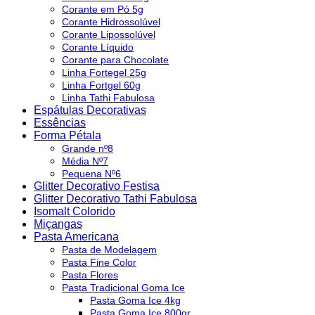
Corante em Pó 5g
Corante Hidrossolúvel
Corante Lipossolúvel
Corante Líquido
Corante para Chocolate
Linha Fortegel 25g
Linha Fortgel 60g
Linha Tathi Fabulosa
Espátulas Decorativas
Essências
Forma Pétala
Grande nº8
Média Nº7
Pequena Nº6
Glitter Decorativo Festisa
Glitter Decorativo Tathi Fabulosa
Isomalt Colorido
Miçangas
Pasta Americana
Pasta de Modelagem
Pasta Fine Color
Pasta Flores
Pasta Tradicional Goma Ice
Pasta Goma Ice 4kg
Pasta Goma Ice 800gr