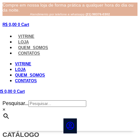
Compre em nossa loja de forma prática a qualquer hora do dia ou
da noite.
Atendimento por telefone e whatsapp
(21) 98376-0302
R$
0,00
0
Cart
VITRINE
LOJA
QUEM SOMOS
CONTATOS
VITRINE
LOJA
QUEM SOMOS
CONTATOS
R$
0,00
0
Cart
Pesquisar...
×
CATÁLOGO