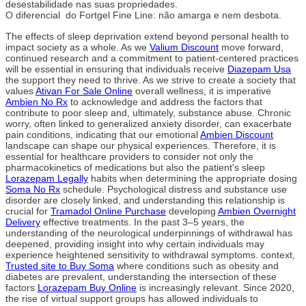
desestabilidade nas suas propriedades.
O diferencial do Fortgel Fine Line: não amarga e nem desbota.
The effects of sleep deprivation extend beyond personal health to
impact society as a whole. As we
Valium Discount
move forward,
continued research and a commitment to patient-centered practices
will be essential in ensuring that individuals receive
Diazepam Usa
the support they need to thrive. As we strive to create a society that
values
Ativan For Sale Online
overall wellness, it is imperative
Ambien No Rx
to acknowledge and address the factors that
contribute to poor sleep and, ultimately, substance abuse. Chronic
worry, often linked to generalized anxiety disorder, can exacerbate
pain conditions, indicating that our emotional
Ambien Discount
landscape can shape our physical experiences. Therefore, it is
essential for healthcare providers to consider not only the
pharmacokinetics of medications but also the patient's sleep
Lorazepam Legally
habits when determining the appropriate dosing
Soma No Rx
schedule. Psychological distress and substance use
disorder are closely linked, and understanding this relationship is
crucial for
Tramadol Online Purchase
developing
Ambien Overnight
Delivery
effective treatments. In the past 3–5 years, the
understanding of the neurological underpinnings of withdrawal has
deepened, providing insight into why certain individuals may
experience heightened sensitivity to withdrawal symptoms. context,
Trusted site to Buy Soma
where conditions such as obesity and
diabetes are prevalent, understanding the intersection of these
factors
Lorazepam Buy Online
is increasingly relevant. Since 2020,
the rise of virtual support groups has allowed individuals to