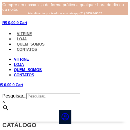
Compre em nossa loja de forma prática a qualquer hora do dia ou
da noite.
Atendimento por telefone e whatsapp
(21) 98376-0302
R$
0,00
0
Cart
VITRINE
LOJA
QUEM SOMOS
CONTATOS
VITRINE
LOJA
QUEM SOMOS
CONTATOS
R$
0,00
0
Cart
Pesquisar...
×
CATÁLOGO