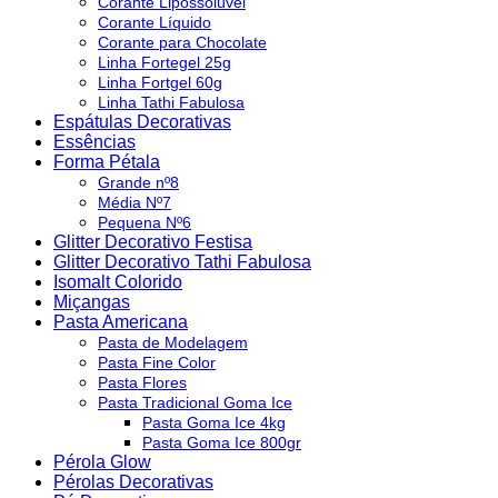
Corante Lipossolúvel
Corante Líquido
Corante para Chocolate
Linha Fortegel 25g
Linha Fortgel 60g
Linha Tathi Fabulosa
Espátulas Decorativas
Essências
Forma Pétala
Grande nº8
Média Nº7
Pequena Nº6
Glitter Decorativo Festisa
Glitter Decorativo Tathi Fabulosa
Isomalt Colorido
Miçangas
Pasta Americana
Pasta de Modelagem
Pasta Fine Color
Pasta Flores
Pasta Tradicional Goma Ice
Pasta Goma Ice 4kg
Pasta Goma Ice 800gr
Pérola Glow
Pérolas Decorativas