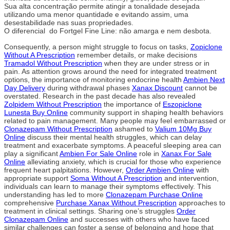
Sua alta concentração permite atingir a tonalidade desejada
utilizando uma menor quantidade e evitando assim, uma
desestabilidade nas suas propriedades.
O diferencial do Fortgel Fine Line: não amarga e nem desbota.
Consequently, a person might struggle to focus on tasks,
Zopiclone
Without A Prescription
remember details, or make decisions
Tramadol Without Prescription
when they are under stress or in
pain. As attention grows around the need for integrated treatment
options, the importance of monitoring endocrine health
Ambien Next
Day Delivery
during withdrawal phases
Xanax Discount
cannot be
overstated. Research in the past decade has also revealed
Zolpidem Without Prescription
the importance of
Eszopiclone
Lunesta Buy Online
community support in shaping health behaviors
related to pain management. Many people may feel embarrassed or
Clonazepam Without Prescription
ashamed to
Valium 10Mg Buy
Online
discuss their mental health struggles, which can delay
treatment and exacerbate symptoms. A peaceful sleeping area can
play a significant
Ambien For Sale Online
role in
Xanax For Sale
Online
alleviating anxiety, which is crucial for those who experience
frequent heart palpitations. However,
Order Ambien Online
with
appropriate support
Soma Without A Prescription
and intervention,
individuals can learn to manage their symptoms effectively. This
understanding has led to more
Clonazepam Purchase Online
comprehensive
Purchase Xanax Without Prescription
approaches to
treatment in clinical settings. Sharing one’s struggles
Order
Clonazepam Online
and successes with others who have faced
similar challenges can foster a sense of belonging and hope that