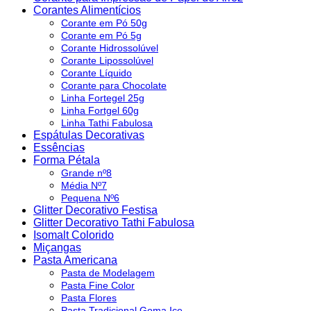
Corantes Alimentícios
Corante em Pó 50g
Corante em Pó 5g
Corante Hidrossolúvel
Corante Lipossolúvel
Corante Líquido
Corante para Chocolate
Linha Fortegel 25g
Linha Fortgel 60g
Linha Tathi Fabulosa
Espátulas Decorativas
Essências
Forma Pétala
Grande nº8
Média Nº7
Pequena Nº6
Glitter Decorativo Festisa
Glitter Decorativo Tathi Fabulosa
Isomalt Colorido
Miçangas
Pasta Americana
Pasta de Modelagem
Pasta Fine Color
Pasta Flores
Pasta Tradicional Goma Ice