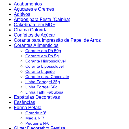
Acabamentos
Açucares e Cremes
Aditivos
Artigos para Festa (Caipira)
Cakeboard em MDF
Chama Colorida
Confeitos de Açúcar
Corante para Impressão de Papel de Arroz
Corantes Alimentícios
Corante em Pó 50g
Corante em Pó 5g
Corante Hidrossolúvel
Corante Lipossolúvel
Corante Líquido
Corante para Chocolate
Linha Fortegel 25g
Linha Fortgel 60g
Linha Tathi Fabulosa
Espátulas Decorativas
Essências
Forma Pétala
Grande nº8
Média Nº7
Pequena Nº6
Glitter Decorativo Festisa