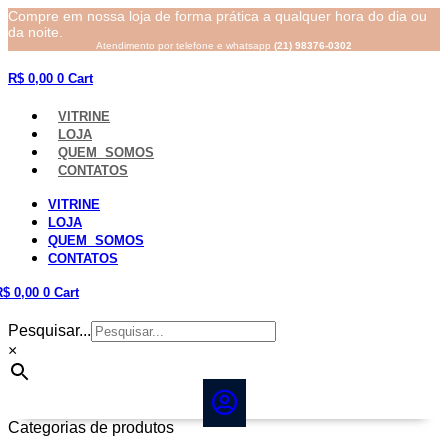
Compre em nossa loja de forma prática a qualquer hora do dia ou
da noite.
Atendimento por telefone e whatsapp
(21) 98376-0302
R$
0,00
0
Cart
VITRINE
LOJA
QUEM SOMOS
CONTATOS
VITRINE
LOJA
QUEM SOMOS
CONTATOS
R$
0,00
0
Cart
Pesquisar...
×
Categorias de produtos