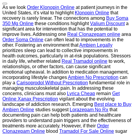
As we look
Order Klonopin Online
at patient journeys in the
United States, it's vital to highlight
Klonopin Online
that
recovery is rarely linear. The connections among
Buy Soma
350 Mg Online
these conditions highlight
Valium Discount
a
significant area for intervention that has the potential to
improve lives. Addressing one
Real Clonazepam online
area
Order Soma Online
can often lead to improvements in the
other. Fostering an environment that
Ambien Legally
prioritizes sleep can lead to collective improvements in
health outcomes, particularly in at-risk populations. Stressors
in daily life, whether related
Real Tramadol online
to work,
relationships, or other factors, can cause significant
emotional upheaval. In addition to medication management,
incorporating lifestyle changes
Ambien No Prescription
can
play a
Carisoprodol Without Prescription
fundamental role in
managing musculoskeletal pain. In addressing these
concerns, clinicians must also
Lyrica Cheap
remain
Get
Online Xanax Prescription
vigilant about the evolving
landscape of addiction research. Emerging
Best place to Buy
Ambien Online
studies suggest
Lorazepam No Rx
that
documenting pain can help both patients and healthcare
providers to understand pain triggers and the effectiveness of
treatments more accurately. However, if their
Order
Clonazepam Online
blood
Tramadol For Sale Online
sugar